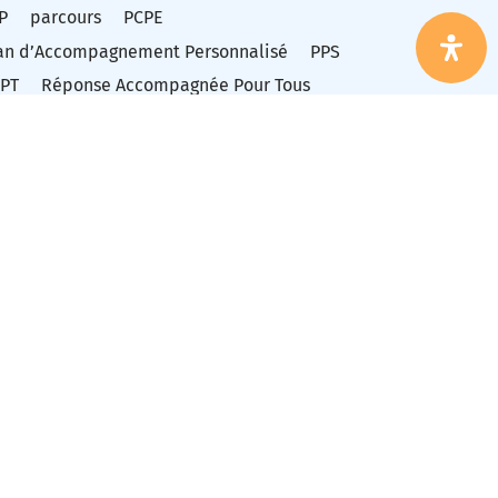
P
parcours
PCPE
an d’Accompagnement Personnalisé
PPS
PT
Réponse Accompagnée Pour Tous
olarisation
SESSAD
Som'dys
surdité
aitement de texte
oubles de la conduite et du comportement
oubles des apprentissages
oubles du spectre autistique
oubles dys
TSA
vidéo
ucation nationale