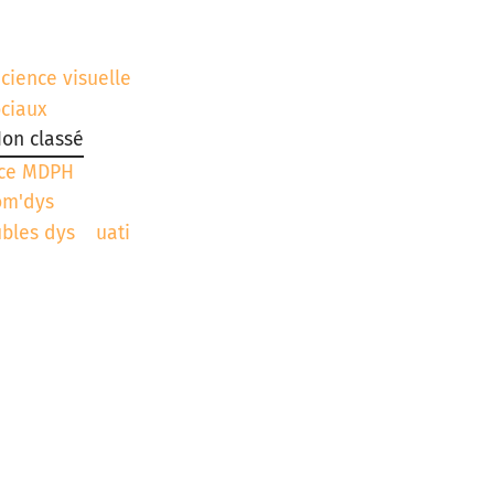
icience visuelle
ociaux
on classé
ce MDPH
om'dys
ubles dys
uati