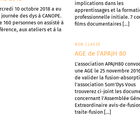
implications dans les
credi 10 octobre 2018 a eu
apprentissages et la format
a journée des dys à CANOPE.
professionnelle initiale. 7 co
e 160 personnes on assisté à
films documentaires […]
férence, aux ateliers et à la
NON CLASSÉ
AGE de l’APAJH 80
L’association APAJH80 convo
une AGE le 25 novembre 2016
de valider la fusion-absorpt
l’association Som’Dys Vous
trouverez ci-joint les docum
concernant l’Assemblée Gén
Extraordinaire avis-de-fusio
traite-fusion […]