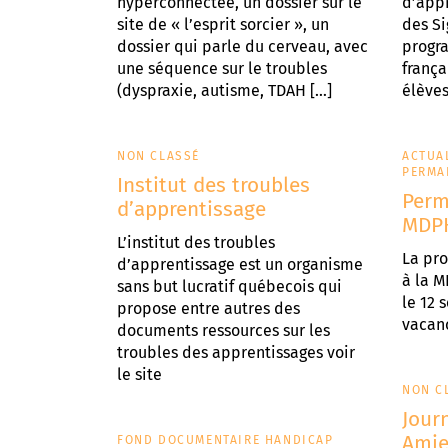
hyperconnectée, un dossier sur le
d’app
site de « l’esprit sorcier », un
des Si
dossier qui parle du cerveau, avec
progr
une séquence sur le troubles
frança
(dyspraxie, autisme, TDAH […]
élèves
NON CLASSÉ
ACTUA
PERMA
Institut des troubles
Perm
d’apprentissage
MDP
L’institut des troubles
La pr
d’apprentissage est un organisme
à la 
sans but lucratif québecois qui
le 12 
propose entre autres des
vacanc
documents ressources sur les
troubles des apprentissages voir
le site
NON C
Jour
Amie
FOND DOCUMENTAIRE HANDICAP