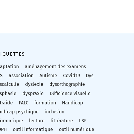
TIQUETTES
aptation
aménagement des examens
S
association
Autisme
Covid19
Dys
scalculie
dyslexie
dysorthographie
sphasie
dyspraxie
Déficience visuelle
traide
FALC
formation
Handicap
ndicap psychique
inclusion
formatique
lecture
littérature
LSF
DPH
outil informatique
outil numérique