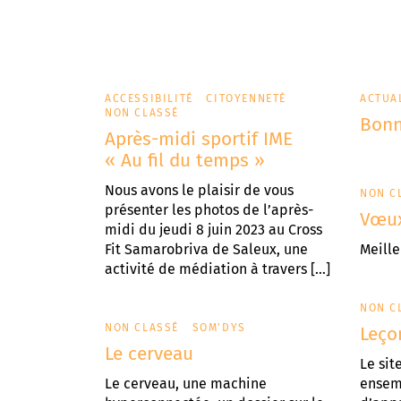
ACCESSIBILITÉ
CITOYENNETÉ
ACTUA
NON CLASSÉ
Bonn
Après-midi sportif IME
« Au fil du temps »
Nous avons le plaisir de vous
NON C
présenter les photos de l’après-
Vœux
midi du jeudi 8 juin 2023 au Cross
Fit Samarobriva de Saleux, une
Meill
activité de médiation à travers […]
NON C
NON CLASSÉ
SOM'DYS
Leço
Le cerveau
Le sit
Le cerveau, une machine
ensem