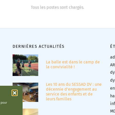
Tous les postes sont chargés.
DERNIÈRES ACTUALITÉS
É
ad
La balle est dans le camp de
AR
la convivialité !
dy
dy
Les 10 ans du SESSAD DV : une
en
décennie d’engagement au
service des enfants et de
ha
leurs familles
t pour
in
M