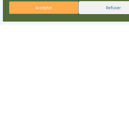
Accepter
Refuser
Mentions légales
RGPD & Cook
Design graphique : Tri-angles