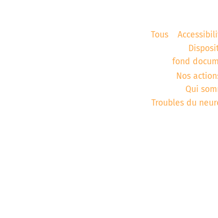
aires
Corbie
Tous
Accessibili
Disposi
fond docum
Nos action
Qui som
Troubles du neu