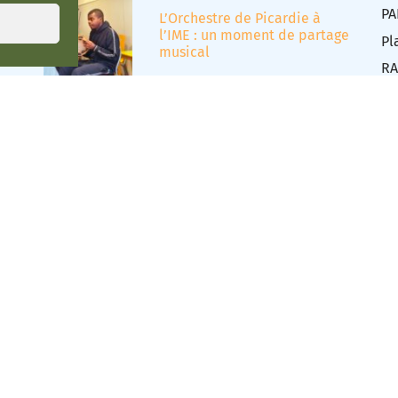
PA
L’Orchestre de Picardie à
l’IME : un moment de partage
Pl
musical
RA
sc
tr
Extension de la maison de
Répit de Belloy-sur-Somme
Tr
pour l’accueil de jeunes à
tr
double vulnérabilité
Tr
Tr
Éd
ies