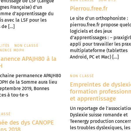
rentissage de LSF (Langue
NON CLASSÉ
SOM'DYS
gnes Française) d’un
Pierrou.free.fr
amme d’apprentissage du
Le site d’un orthophoniste :
is avec la LSF pour les
pierrou.free.fr propose quel
 de […]
logiciels et des jeux
d’apprentissages : – praxigir
appli pour travailler les pra
LITÉS
NON CLASSÉ
multiplateforme (tablettes
NENCE MDPH
Android, PC et Mac) […]
anence APAJH80 à la
H
ochaine permanence APAJH80
NON CLASSÉ
MDPH de la Somme aura lieu
Empreintes de dyslexi
septembre 2019, Bonnes
formation professionn
es à tou-te-s
et apprentissage
Un reportage de l’associatio
LASSÉ
Dyslexie suisse romande et
Teenergy production concer
née des dys CANOPE
les troubles dyslexiques, les
ns 2018