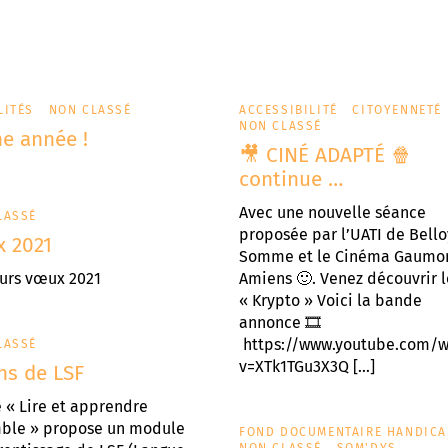
LITÉS
NON CLASSÉ
ACCESSIBILITÉ
CITOYENNETÉ
NON CLASSÉ
e année !
🎥 CINÉ ADAPTÉ 🍿
continue …
Avec une nouvelle séance
LASSÉ
proposée par l’UATI de Bello
 2021
Somme et le Cinéma Gaumo
eurs vœux 2021
Amiens 🙂. Venez découvrir l
« Krypto » Voici la bande
annonce 🎞
https://www.youtube.com/w
LASSÉ
v=XTk1TGu3X3Q […]
ns de LSF
e « Lire et apprendre
ble » propose un module
FOND DOCUMENTAIRE HANDICA