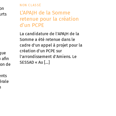
NON CLASSÉ
ion
L’APAJH de la Somme
urts
retenue pour la création
d’un PCPE
La candidature de l’APAJH de la
Somme a été retenue dans le
cadre d’un appel à projet pour la
création d’un PCPE sur
que
l’arrondissement d’Amiens. Le
 afin
SESSAD « Au […]
ion de
ents
érale
n