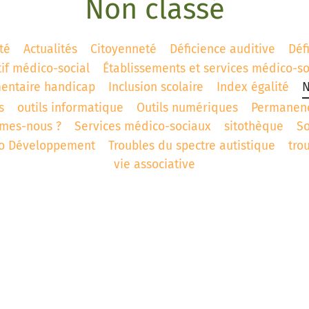
Non classé
té
Actualités
Citoyenneté
Déficience auditive
Déf
tif médico-social
Établissements et services médico-s
entaire handicap
Inclusion scolaire
Index égalité
N
s
outils informatique
Outils numériques
Permanen
mes-nous ?
Services médico-sociaux
sitothèque
S
ro Développement
Troubles du spectre autistique
tro
vie associative