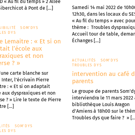
 « Au fil du temps » 2 Allée
Samedi 14 mai 2022 de 10h0
iberchicot à Pont de […]
12h30, dans les locaux du S
« Au fil du temps » avec pou
thème : Troubles dyspraxiq
IBILITÉ
SOM'DYS
LES DYS
Accueil tour de table, dema
e Lemaitre : « Et si on
Échanges […]
tait l’école aux
raxiques et non
ACTUALITÉS
SOM'DYS
erse ? »
TROUBLES DYS
’une carte blanche sur
intervention au café 
 Inter, l’écrivain Pierre
parents
re : « Et si on adaptait
Le groupe de parents Som’d
e aux dyspraxiques et non
interviendra le 11 mars 2022 
rse ? » Lire le texte de Pierre
bibliothèque Louis Aragon
re […]
d’Amiens à 18h00 sur le thè
Troubles dys que faire ? » […
LITÉS
SOM'DYS
LES DYS