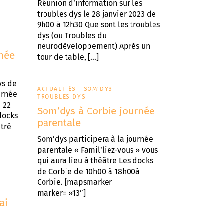
Réunion d’information sur les
troubles dys le 28 janvier 2023 de
9h00 à 12h30 Que sont les troubles
dys (ou Troubles du
neurodéveloppement) Après un
rnée
tour de table, […]
ys de
ACTUALITÉS
SOM'DYS
urnée
TROUBLES DYS
 22
Som’dys à Corbie journée
docks
parentale
tré
Som’dys participera à la journée
parentale « Famil’liez-vous » vous
qui aura lieu à théâtre Les docks
de Corbie de 10h00 à 18h00à
Corbie. [mapsmarker
marker= »13″]
ai