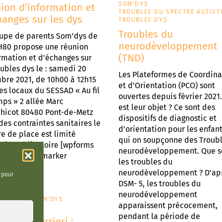
SOM'DYS
ion d’information et
TROUBLES DU SPECTRE AUTIST
hanges sur les dys
TROUBLES DYS
Troubles du
oupe de parents Som’dys de
neurodéveloppement
JH80 propose une réunion
(TND)
rmation et d’échanges sur
oubles dys le : samedi 20
Les Plateformes de Coordina
bre 2021, de 10h00 à 12h15
et d’Orientation (PCO) sont
es locaux du SESSAD « Au fil
ouvertes depuis février 2021
ps » 2 allée Marc
est leur objet ? Ce sont des
chicot 80480 Pont-de-Metz
dispositifs de diagnostic et
des contraintes sanitaires le
d’orientation pour les enfan
 de place est limité
qui on soupçonne des Troub
ption obligatoire [wpforms
neurodéveloppement. Que s
4149″] [mapsmarker
les troubles du
= »2″]
neurodéveloppement ? D’apr
t pour
DSM- 5, les troubles du
neurodéveloppement
IBILITÉ
SOM'DYS
apparaissent précocement,
LES DYS
pendant la période de
de C. Guerrieri :