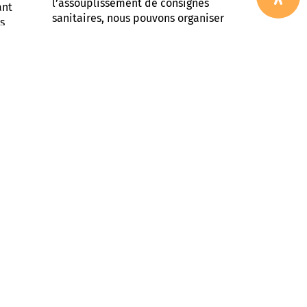
l’assouplissement de consignes
ant
sanitaires, nous pouvons organiser
ls
une réunion de fin d’année autour
ficit
des troubles dys. Nous pourrons
s
échanger ensemble sur le déroulé
de cette année scolaire, comment
ocial,
elle s’est passée pour nos enfants,
s TND
voir le programme de la prochaine
ogies
année scolaire. Attention, pour
cette réunion, nous serons à
l’APRADIS, Il faudra entrer par la
; […]
[…]
ACCESSIBILITÉ
ACTUALITÉS
SOM'DYS
e de
Simplification des
demandes