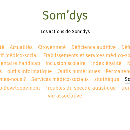
Som’dys
Les actions de Som’dys
té
Actualités
Citoyenneté
Déficience auditive
Déf
tif médico-social
Établissements et services médico-s
entaire handicap
Inclusion scolaire
Index égalité
N
s
outils informatique
Outils numériques
Permanen
mes-nous ?
Services médico-sociaux
sitothèque
S
ro Développement
Troubles du spectre autistique
tro
vie associative