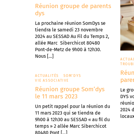
Réunion groupe de parents
dys
La prochaine réunion SomDys se
tiendra le samedi 23 novembre
2024 au SESSAD Au Fil du Temps 2,
allée Marc Siberchicot 80480
Pont-de-Metz de 9h00 à 12h30.
Nous […]
ACTUA
TROUB
Réun
ACTUALITÉS
SOM'DYS
pare
VIE ASSOCIATIVE
Réunion groupe Som’dys
Le gro
le 11 mars 2023
DYS v
réunio
Un petit rappel pour la réunion du
2024 d
11 mars 2023 qui se tiendra de
locaux
9h00 à 12h30 au SESSAD « au fil du
temps » 2 allée Marc Siberchicot
80480 Pont […]