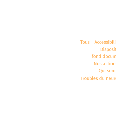
aires
Corbie
Tous
Accessibili
Disposi
fond docum
Nos action
Qui som
Troubles du neu