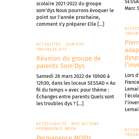
SESSAD
scolaire 2021-2022 du groupe
Marc S
som’dys Nous pourrons évoquer le
point sur l’année prochaine,
comment s’y préparer Elle […]
ACCESS
TROUB
Pierr
ACTUALITÉS
SOM'DYS
adap
TROUBLES DYS
dysp
Réunion du groupe de
l’inv
parents Som’Dys
Lors d
Samedi 26 mars 2022 de 10h00 à
France
12h30, dans les locaux SESSAD « Au
Lemait
fil du temps » avec pour thème :
l’écol
Échanges entre parents Quels sont
l’inve
les troubles dys ? […]
Lemait
ACCESSIBILITÉ
NOS ACTIONS
PERMANENCE MDPH
ACTUA
TROUB
Permanence MDPH