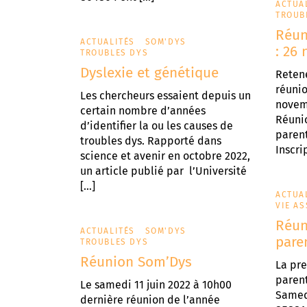
ACTUA
TROUB
Réun
ACTUALITÉS
SOM'DYS
: 26
TROUBLES DYS
Dyslexie et génétique
Retene
réuni
Les chercheurs essaient depuis un
novem
certain nombre d’années
Réuni
d’identifier la ou les causes de
parent
troubles dys. Rapporté dans
Inscri
science et avenir en octobre 2022,
un article publié par l’Université
[…]
ACTUA
VIE AS
Réun
ACTUALITÉS
SOM'DYS
pare
TROUBLES DYS
Réunion Som’Dys
La pr
parent
Le samedi 11 juin 2022 à 10h00
Samed
dernière réunion de l’année