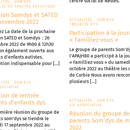
centre social de Nesles.
LITÉS
SOM'DYS
LES DU SPECTRE AUTISTIQUE
ion Somdys et SATED
ACTUALITÉS
SOM'DYS
 novembre 2022
TROUBLES DYS
z La date de la prochaine
Participation à la jou
on SATED et Somdys : 26
« Familliez-vous »
bre 2022 de 9h00 à 12h30
Le groupe de parents Som’d
on également ouverte aux
l’APAJH80 a participé à la jo
s d’enfants autistes.
« Familliez-vous » du samedi
ption indispensable pour […]
octobre 2022 au théâtre les 
de Corbie Nous avons rencon
plusieurs […]
LITÉS
SOM'DYS
SOCIATIVE
ion de rentrée
ACTUALITÉS
SOM'DYS
nts d’enfants dys
VIE ASSOCIATIVE
emière réunion du groupe de
Réunion du groupe de
s som’dys se tiendra le
parents Som’dys de m
i 17 septembre 2022 au
2022