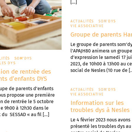
[…]
ACTUALITÉS
SOM'DYS
VIE ASSOCIATIVE
Groupe de parents H
Le groupe de parents som’d
l’APAJH80 animera un group
d’expression le samedi 17 ju
LITÉS
SOM'DYS
LES DYS
2023, de 10h00 à 13h00 au c
social de Nesles (10 rue de [
ion de rentrée des
nts d’enfants DYS
upe de parents d’enfants
ACTUALITÉS
SOM'DYS
ous propose une première
VIE ASSOCIATIVE
n de rentrée le 5 octobre
Information sur les
e 9h00 à 12h30 dans le
troubles dys à Nesles
 du SESSAD « au fil […]
Le 4 février 2023 nous avons
présenté les troubles dys au