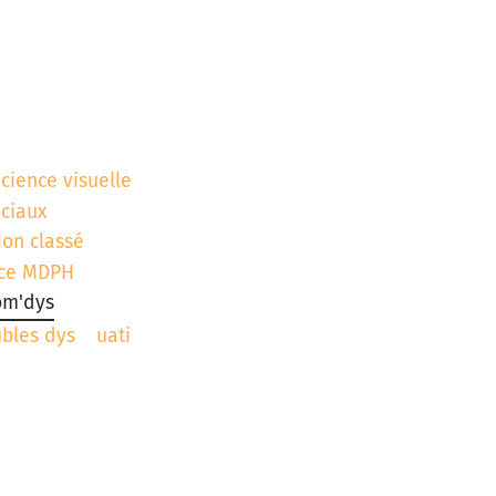
icience visuelle
ociaux
on classé
ce MDPH
om'dys
ubles dys
uati