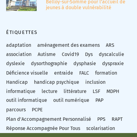
Belloy-sur-Somme pour l’accueil de
jeunes à double vulnérabilité
ÉTIQUETTES
adaptation
aménagement des examens
ARS
association
Autisme
Covid19
Dys
dyscalculie
dyslexie
dysorthographie
dysphasie
dyspraxie
Déficience visuelle
entraide
FALC
formation
Handicap
handicap psychique
inclusion
informatique
lecture
littérature
LSF
MDPH
outil informatique
outil numérique
PAP
parcours
PCPE
Plan d’Accompagnement Personnalisé
PPS
RAPT
Réponse Accompagnée Pour Tous
scolarisation