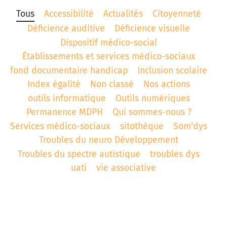
Tous
Accessibilité
Actualités
Citoyenneté
t associatif
 d’Abbeville
AD «Déficience Visuelle»
troubles « dys »
Déficience auditive
Déficience visuelle
es de référence APAJH
régulation collège César Franck à Amiens
Dispositif médico-social
Établissements et services médico-sociaux
utement
régulation Lycée Edouard BRANLY à Amiens
fond documentaire handicap
Inclusion scolaire
Index égalité
Non classé
Nos actions
enaires
 Corbie
outils informatique
Outils numériques
Permanence MDPH
Qui sommes-nous ?
Services médico-sociaux
sitothèque
Som'dys
Troubles du neuro Développement
Troubles du spectre autistique
troubles dys
uati
vie associative