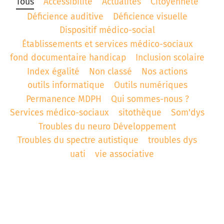
Tous
Accessibilité
Actualités
Citoyenneté
Déficience auditive
Déficience visuelle
t associatif
 d’Abbeville
AD «Déficience Visuelle»
troubles « dys »
Dispositif médico-social
es de référence APAJH
régulation collège César Franck à Amiens
Établissements et services médico-sociaux
fond documentaire handicap
Inclusion scolaire
utement
régulation Lycée Edouard BRANLY à Amiens
Index égalité
Non classé
Nos actions
outils informatique
Outils numériques
enaires
 Corbie
Permanence MDPH
Qui sommes-nous ?
Services médico-sociaux
sitothèque
Som'dys
Troubles du neuro Développement
Troubles du spectre autistique
troubles dys
uati
vie associative