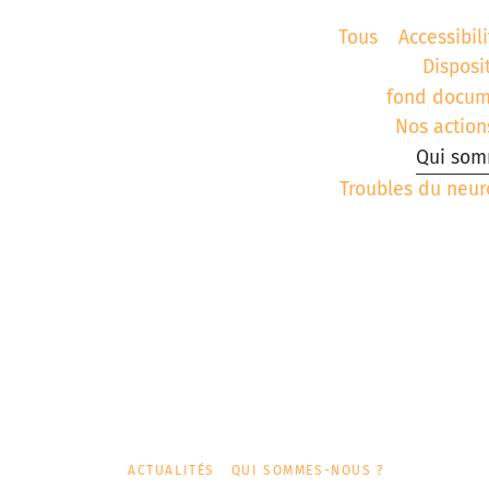
aires
Corbie
Tous
Accessibili
Disposi
fond docum
Nos action
Qui som
Troubles du neu
ACTUALITÉS
QUI SOMMES-NOUS ?