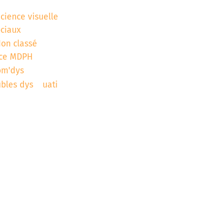
icience visuelle
ociaux
on classé
ce MDPH
om'dys
ubles dys
uati