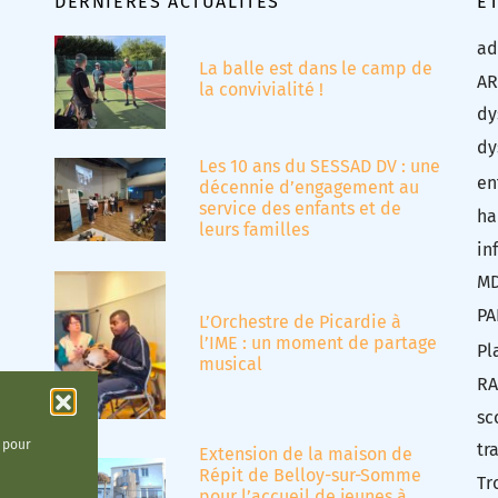
DERNIÈRES ACTUALITÉS
É
ad
La balle est dans le camp de
AR
la convivialité !
dy
dy
Les 10 ans du SESSAD DV : une
en
décennie d’engagement au
service des enfants et de
ha
leurs familles
in
M
PA
L’Orchestre de Picardie à
l’IME : un moment de partage
Pl
musical
RA
sc
t pour
tr
Extension de la maison de
Répit de Belloy-sur-Somme
Tr
pour l’accueil de jeunes à