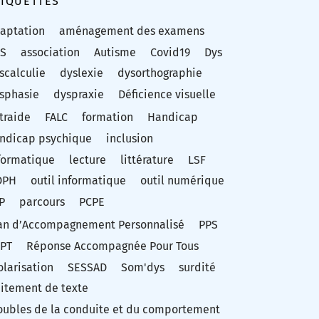
TIQUETTES
aptation
aménagement des examens
S
association
Autisme
Covid19
Dys
scalculie
dyslexie
dysorthographie
sphasie
dyspraxie
Déficience visuelle
traide
FALC
formation
Handicap
ndicap psychique
inclusion
formatique
lecture
littérature
LSF
DPH
outil informatique
outil numérique
P
parcours
PCPE
an d’Accompagnement Personnalisé
PPS
PT
Réponse Accompagnée Pour Tous
olarisation
SESSAD
Som'dys
surdité
aitement de texte
oubles de la conduite et du comportement