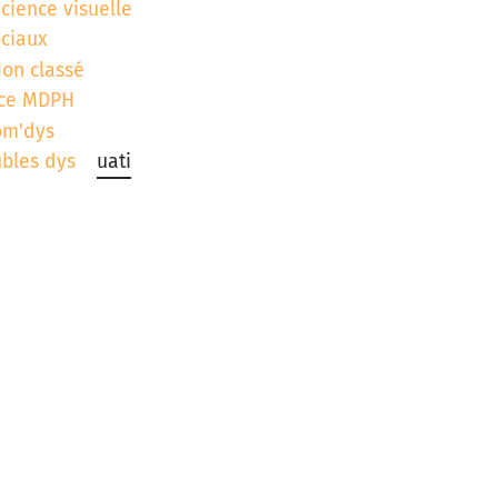
icience visuelle
ociaux
on classé
ce MDPH
om'dys
ubles dys
uati