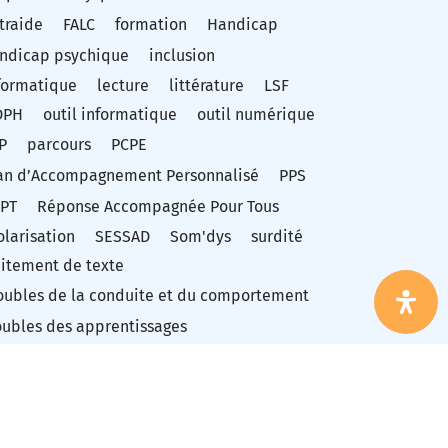
traide
FALC
formation
Handicap
ndicap psychique
inclusion
formatique
lecture
littérature
LSF
DPH
outil informatique
outil numérique
P
parcours
PCPE
an d’Accompagnement Personnalisé
PPS
PT
Réponse Accompagnée Pour Tous
olarisation
SESSAD
Som'dys
surdité
aitement de texte
oubles de la conduite et du comportement
oubles des apprentissages
oubles du spectre autistique
oubles dys
TSA
vidéo
ucation nationale