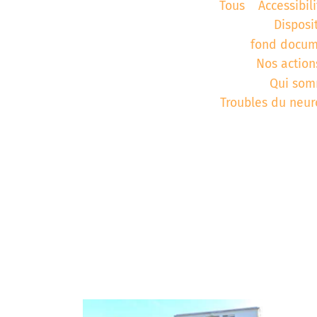
Tous
Accessibili
aires
Corbie
Disposi
fond docum
Nos action
Qui som
Troubles du neu