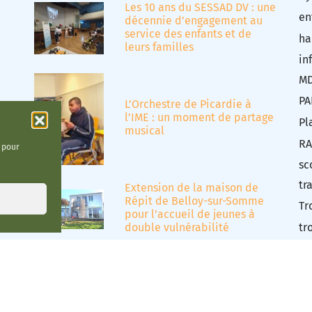
Les 10 ans du SESSAD DV : une
en
décennie d’engagement au
service des enfants et de
ha
leurs familles
in
M
PA
L’Orchestre de Picardie à
l’IME : un moment de partage
Pl
musical
RA
t pour
sc
tr
Extension de la maison de
Répit de Belloy-sur-Somme
Tr
pour l’accueil de jeunes à
tr
double vulnérabilité
Tr
Tr
Éd