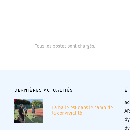
Tous les postes sont chargés.
DERNIÈRES ACTUALITÉS
É
ad
La balle est dans le camp de
AR
la convivialité !
dy
dy