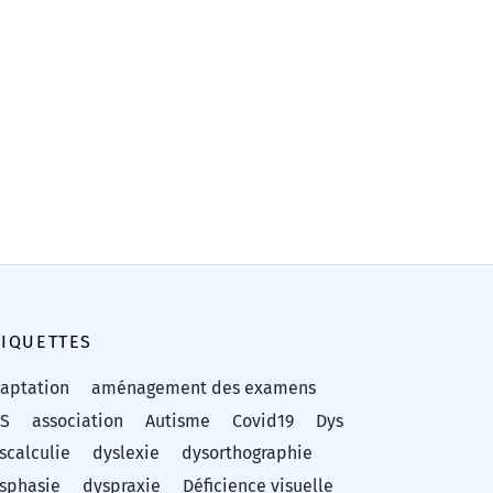
TIQUETTES
aptation
aménagement des examens
S
association
Autisme
Covid19
Dys
scalculie
dyslexie
dysorthographie
sphasie
dyspraxie
Déficience visuelle