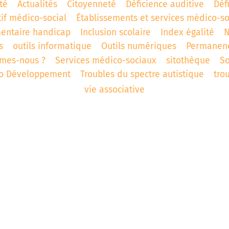
té
Actualités
Citoyenneté
Déficience auditive
Déf
tif médico-social
Établissements et services médico-s
entaire handicap
Inclusion scolaire
Index égalité
N
s
outils informatique
Outils numériques
Permanen
mes-nous ?
Services médico-sociaux
sitothèque
S
ro Développement
Troubles du spectre autistique
tro
vie associative