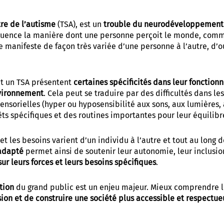
re de l’autisme
(TSA), est un
trouble du neurodéveloppement
nfluence la manière dont une personne perçoit le monde, comm
 se manifeste de façon très variée d’une personne à l’autre, d’o
t un TSA présentent
certaines spécificités dans leur fonctio
nvironnement
. Cela peut se traduire par des difficultés dans l
sensorielles (hyper ou hyposensibilité aux sons, aux lumières,
êts spécifiques et des routines importantes pour leur équilibr
t les besoins varient d’un individu à l’autre et tout au long d
adapté
permet ainsi de soutenir leur autonomie, leur inclusion
ur leurs forces et leurs besoins spécifiques
.
tion
du grand public est un enjeu majeur. Mieux comprendre 
usion et de construire une société plus accessible et respectu