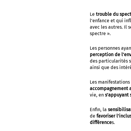
aires
Corbie
Le
trouble du spect
l’enfance et qui i
avec les autres. Il
spectre ».
Les personnes ayan
perception de l’e
des particularités 
ainsi que des intér
Les manifestations e
accompagnement 
vie, en
s’appuyant s
Enfin, la
sensibilisa
de
favoriser l’incl
différence
s.