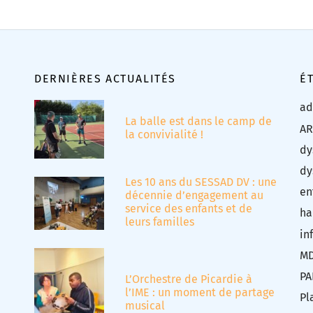
DERNIÈRES ACTUALITÉS
É
ad
La balle est dans le camp de
AR
la convivialité !
dy
dy
Les 10 ans du SESSAD DV : une
en
décennie d’engagement au
service des enfants et de
ha
leurs familles
in
M
PA
L’Orchestre de Picardie à
l’IME : un moment de partage
Pl
musical