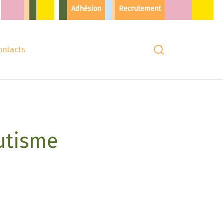
Adhésion
Recrutement
ontacts
autisme