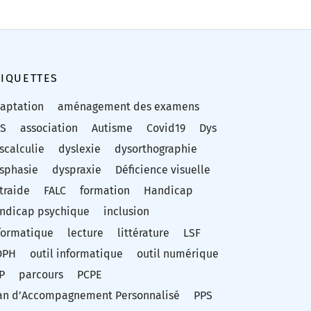
TIQUETTES
aptation
aménagement des examens
S
association
Autisme
Covid19
Dys
scalculie
dyslexie
dysorthographie
sphasie
dyspraxie
Déficience visuelle
traide
FALC
formation
Handicap
ndicap psychique
inclusion
formatique
lecture
littérature
LSF
DPH
outil informatique
outil numérique
P
parcours
PCPE
an d’Accompagnement Personnalisé
PPS