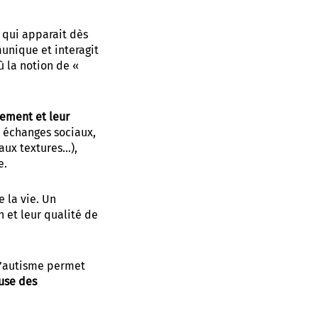
qui apparait dès
unique et interagit
ù la notion de «
nnement
et leur
es échanges sociaux,
 aux textures…),
e.
e la vie. Un
 et leur qualité de
l’autisme permet
euse des