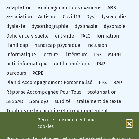
adaptation
aménagement des examens
ARS
association
Autisme
Covid19
Dys
dyscalculie
dyslexie
dysorthographie
dysphasie
dyspraxie
Déficience visuelle
entraide
FALC
formation
Handicap
handicap psychique
inclusion
informatique
lecture
littérature
LSF
MDPH
outil informatique
outil numérique
PAP
parcours
PCPE
Plan d’Accompagnement Personnalisé
PPS
RAPT
Réponse Accompagnée Pour Tous
scolarisation
SESSAD
Som'dys
surdité
traitement de texte
Troubles de la conduite et du comportement
Gérer le consentement aux
troubles des apprentissages
cookies
Troubles du spectre autistique
Troubles dys
TSA
vidéo
Éducation nationale
Nous utilisons des cookies pour optimiser notre site web et notre service