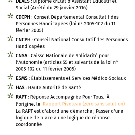
DEAES
: Diplôme d’État d’Assistant Éducatif et
Social (Arrêté du 29 janvier 2016)
t associatif
 d’Abbeville
AD «Déficience Visuelle»
troubles « dys »
CDCPH
: Conseil Départemental Consultatif des
Personnes Handicapées (loi n° 2005-102 du 11
es de référence APAJH
régulation collège César Franck à Amiens
février 2005)
utement
régulation Lycée Edouard BRANLY à Amiens
CNCPH
: Conseil National Consultatif des Personnes
Handicapées
enaires
 Corbie
CNSA
: Caisse Nationale de Solidarité pour
l’Autonomie (articles 55 et suivants de la loi n°
2005-102 du 11 février 2005)
ESMS
: Établissements et Services Médico-Sociaux
HAS
: Haute Autorité de Santé
RAPT
: Réponse Accompagnée Pour Tous. À
l’origine, le
Rapport Piveteau (zéro sans solution)
La RAPT est d’abord une démarche ; Passer d’une
logique de place à une logique de réponse
coordonnée