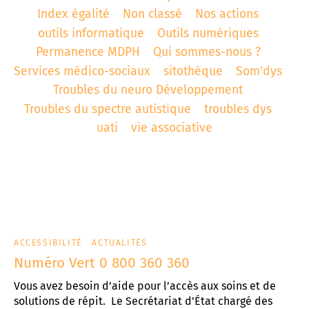
Index égalité
Non classé
Nos actions
t associatif
 d’Abbeville
AD «Déficience Visuelle»
troubles « dys »
outils informatique
Outils numériques
Permanence MDPH
Qui sommes-nous ?
es de référence APAJH
régulation collège César Franck à Amiens
Services médico-sociaux
sitothèque
Som'dys
utement
régulation Lycée Edouard BRANLY à Amiens
Troubles du neuro Développement
Troubles du spectre autistique
troubles dys
enaires
 Corbie
uati
vie associative
ACCESSIBILITÉ
ACTUALITÉS
Numéro Vert 0 800 360 360
Vous avez besoin d’aide pour l’accès aux soins et de
solutions de répit. Le Secrétariat d’État chargé des