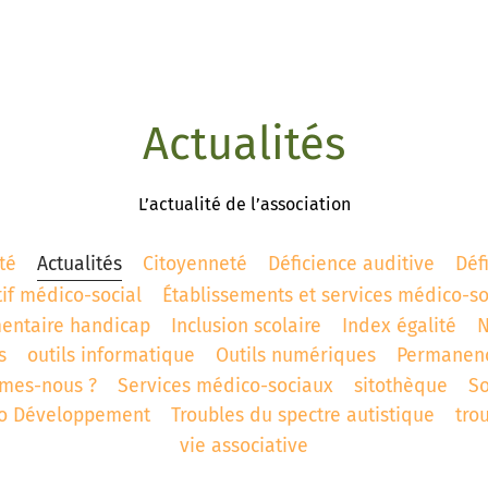
Actualités
L’actualité de l’association
té
Actualités
Citoyenneté
Déficience auditive
Déf
tif médico-social
Établissements et services médico-s
entaire handicap
Inclusion scolaire
Index égalité
N
s
outils informatique
Outils numériques
Permanen
mes-nous ?
Services médico-sociaux
sitothèque
S
ro Développement
Troubles du spectre autistique
tro
vie associative