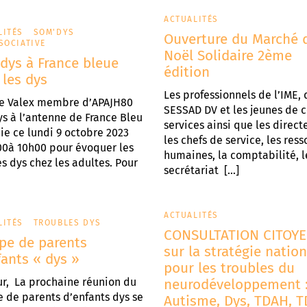
ACTUALITÉS
LITÉS
SOM'DYS
Ouverture du Marché 
SOCIATIVE
Noël Solidaire 2ème
dys à France bleue
édition
 les dys
Les professionnels de l’IME, 
re Valex membre d’APAJH80
SESSAD DV et les jeunes de 
s à l’antenne de France Bleu
services ainsi que les direct
ie ce lundi 9 octobre 2023
les chefs de service, les res
00à 10h00 pour évoquer les
humaines, la comptabilité, l
s dys chez les adultes. Pour
secrétariat […]
ACTUALITÉS
LITÉS
TROUBLES DYS
CONSULTATION CITOY
pe de parents
sur la stratégie natio
fants « dys »
pour les troubles du
r, La prochaine réunion du
neurodéveloppement 
 de parents d’enfants dys se
Autisme, Dys, TDAH, T