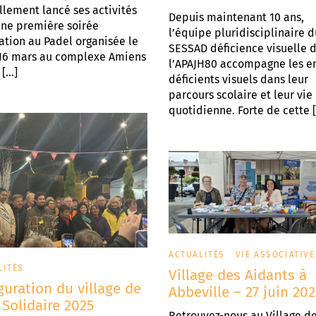
ellement lancé ses activités
Depuis maintenant 10 ans,
une première soirée
l’équipe pluridisciplinaire d
iation au Padel organisée le
SESSAD déficience visuelle 
 16 mars au complexe Amiens
l’APAJH80 accompagne les e
 […]
déficients visuels dans leur
parcours scolaire et leur vie
quotidienne. Forte de cette 
ACTUALITÉS
VIE ASSOCIATIVE
LITÉS
Village des Aidants à
guration du village de
Abbeville – 27 juin 202
 Solidaire 2025
Retrouvez-nous au Village d