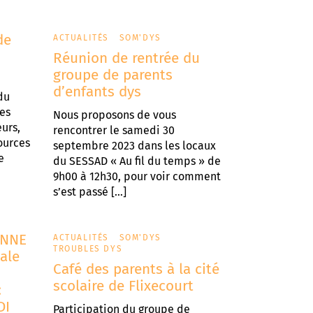
de
ACTUALITÉS
SOM'DYS
Réunion de rentrée du
groupe de parents
d’enfants dys
du
ces
Nous proposons de vous
eurs,
rencontrer le samedi 30
sources
septembre 2023 dans les locaux
e
du SESSAD « Au fil du temps » de
9h00 à 12h30, pour voir comment
s’est passé […]
ENNE
ACTUALITÉS
SOM'DYS
TROUBLES DYS
nale
Café des parents à la cité
scolaire de Flixecourt
:
DI
Participation du groupe de