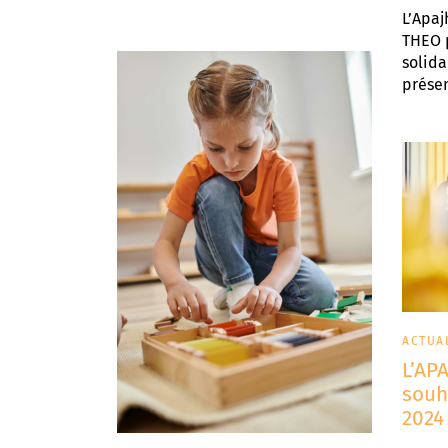
L’Apaj
THEO p
solida
présen
ACTUA
L’AP
souh
2024 