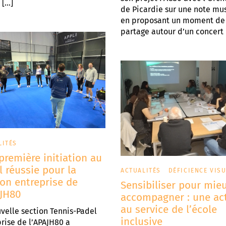
 […]
de Picardie sur une note mus
en proposant un moment de
partage autour d’un concert 
LITÉS
première initiation au
l réussie pour la
ACTUALITÉS
DÉFICIENCE VIS
ion entreprise de
Sensibiliser pour mie
AJH80
accompagner : une ac
au service de l’école
velle section Tennis-Padel
inclusive
rise de l’APAJH80 a