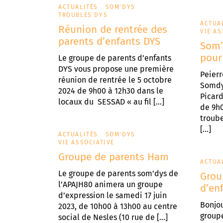
ACTUALITÉS
SOM'DYS
TROUBLES DYS
ACTUA
Réunion de rentrée des
VIE AS
parents d’enfants DYS
Som’
pour
Le groupe de parents d’enfants
DYS vous propose une première
Peier
réunion de rentrée le 5 octobre
Somdy
2024 de 9h00 à 12h30 dans le
Picard
locaux du SESSAD « au fil […]
de 9h
troube
[…]
ACTUALITÉS
SOM'DYS
VIE ASSOCIATIVE
Groupe de parents Ham
ACTUA
Le groupe de parents som’dys de
Grou
l’APAJH80 animera un groupe
d’en
d’expression le samedi 17 juin
Bonjou
2023, de 10h00 à 13h00 au centre
groupe
social de Nesles (10 rue de […]