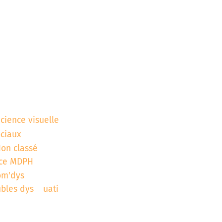
icience visuelle
ociaux
on classé
ce MDPH
om'dys
ubles dys
uati