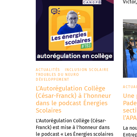
Victor,
ACTUALITÉS
INCLUSION SCOLAIRE
TROUBLES DU NEURO
DÉVELOPPEMENT
ACTUA
L’Autorégulation Collège
Une 
(César-Franck) à l’honneur
Pade
dans le podcast Énergies
sect
Scolaires
l’AP
L’Autorégulation Collège (César-
Franck) est mise à l’honneur dans
La nou
le podcast « Les Énergies scolaires
Entrep