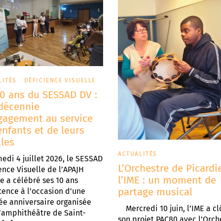
LITÉS
DÉFICIENCE VISUELLE
10 ans du SESSAD DV :
décennie
gagement au service
enfants et de leurs
lles
ACTUALITÉS
edi 4 juillet 2026, le SESSAD
L’Orchestre de Picardi
ence Visuelle de l’APAJH
l’IME : un moment de
 a célébré ses 10 ans
partage musical
tence à l’occasion d’une
ée anniversaire organisée
Mercredi 10 juin, l’IME a cl
’amphithéâtre de Saint-
son projet PAC80 avec l’Orch