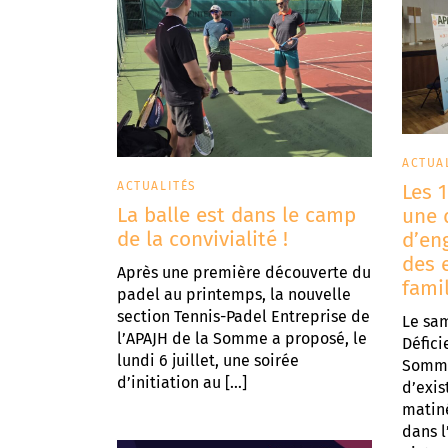
ACTUA
ACTUALITÉS
Les 
La balle est dans le camp
une 
de la convivialité !
d’en
des 
Après une première découverte du
fami
padel au printemps, la nouvelle
section Tennis-Padel Entreprise de
Le sam
l’APAJH de la Somme a proposé, le
Défici
lundi 6 juillet, une soirée
Somme
d’initiation au […]
d’exis
matin
dans l