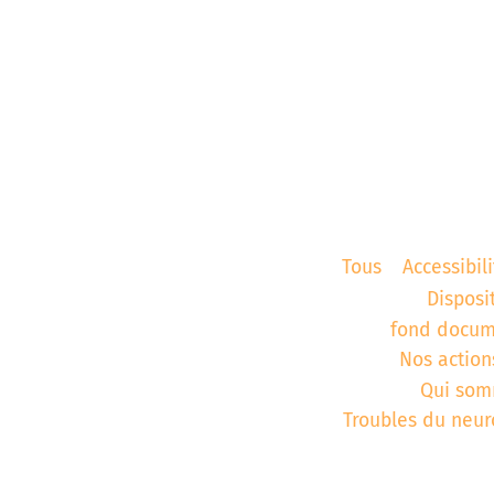
aires
Corbie
Tous
Accessibili
Disposi
fond docum
Nos action
Qui som
Troubles du neu