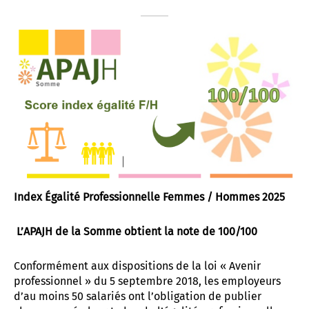
t associatif
 d’Abbeville
AD «Déficience Visuelle»
troubles « dys »
es de référence APAJH
régulation collège César Franck à Amiens
utement
régulation Lycée Edouard BRANLY à Amiens
enaires
 Corbie
Index Égalité Professionnelle Femmes / Hommes 2025
L’APAJH de la Somme obtient la note de 100/100
Conformément aux dispositions de la loi « Avenir
professionnel » du 5 septembre 2018, les employeurs
d’au moins 50 salariés ont l’obligation de publier