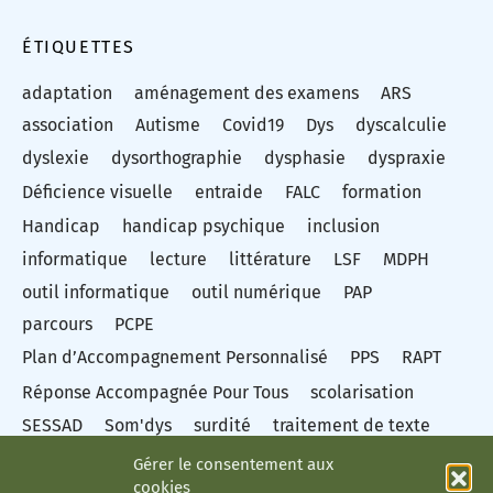
ÉTIQUETTES
adaptation
aménagement des examens
ARS
association
Autisme
Covid19
Dys
dyscalculie
dyslexie
dysorthographie
dysphasie
dyspraxie
Déficience visuelle
entraide
FALC
formation
Handicap
handicap psychique
inclusion
informatique
lecture
littérature
LSF
MDPH
outil informatique
outil numérique
PAP
parcours
PCPE
Plan d’Accompagnement Personnalisé
PPS
RAPT
Réponse Accompagnée Pour Tous
scolarisation
SESSAD
Som'dys
surdité
traitement de texte
Troubles de la conduite et du comportement
Gérer le consentement aux
cookies
troubles des apprentissages