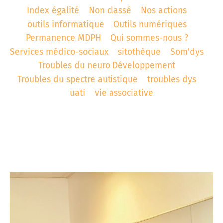
Index égalité
Non classé
Nos actions
t associatif
 d’Abbeville
AD «Déficience Visuelle»
troubles « dys »
outils informatique
Outils numériques
Permanence MDPH
Qui sommes-nous ?
es de référence APAJH
régulation collège César Franck à Amiens
Services médico-sociaux
sitothèque
Som'dys
utement
régulation Lycée Edouard BRANLY à Amiens
Troubles du neuro Développement
Troubles du spectre autistique
troubles dys
enaires
 Corbie
uati
vie associative