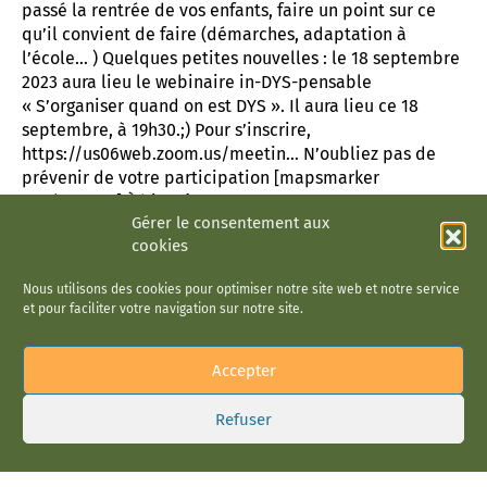
passé la rentrée de vos enfants, faire un point sur ce
qu’il convient de faire (démarches, adaptation à
l’école… ) Quelques petites nouvelles : le 18 septembre
2023 aura lieu le webinaire in-DYS-pensable
« S’organiser quand on est DYS ». Il aura lieu ce 18
septembre, à 19h30.;) Pour s’inscrire,
https://us06web.zoom.us/meetin… N’oubliez pas de
prévenir de votre participation [mapsmarker
marker= »2″] À bientôt
Gérer le consentement aux
cookies
CITOYENNETÉ
Nous utilisons des cookies pour optimiser notre site web et notre service
ÉTABLISSEMENTS ET SERVICES MÉDICO-SOCIAUX
TROUBLES DU SPECTRE AUTISTIQUE
et pour faciliter votre navigation sur notre site.
Sortie au Parc Asterix
Accepter
Ce mardi 20 juin un groupe de jeunes de l’IME « Au Fil
du Temps » s’est rendu au parc Astérix 🎢 👍 L’occasion
Refuser
pour eux de profiter d’une journée riche en émotions et
en sensations fortes. 👍 Cette journée exceptionnelle
leur a permis de partager de merveilleux moments et