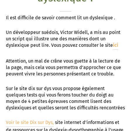
t associatif
 d’Abbeville
AD «Déficience Visuelle»
troubles « dys »
Il est difficile de savoir comment lit un dyslexique .
es de référence APAJH
régulation collège César Franck à Amiens
Un développeur suédois, Victor Widell, a mis au point
utement
régulation Lycée Edouard BRANLY à Amiens
un script qui illustre une des manières dont un
dyslexique peut lire. Vous pouvez consulter le site
ici
enaires
 Corbie
Attention, un mal de crâne vous guette à la lecture de
la page, mais cela vous permettra d’approcher ce que
peuvent vivre les personnes présentant ce trouble.
Sur le site dix sur dys vous propose également
quelques tests qui vous ferons toucher du doigt au
moyen de 4 petites épreuves comment lisent des
dyslexiques et quelles seront les difficultés rencontrées
Voir le site Dix sur Dys,
site internet d’informations et
de ressources sur la dyslexie-dysorthographie à l’usage