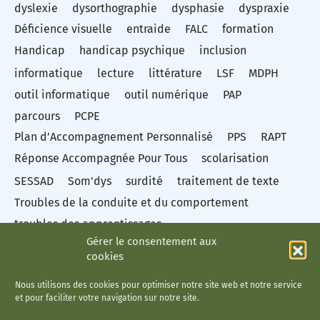
dyslexie
dysorthographie
dysphasie
dyspraxie
Déficience visuelle
entraide
FALC
formation
Handicap
handicap psychique
inclusion
informatique
lecture
littérature
LSF
MDPH
outil informatique
outil numérique
PAP
parcours
PCPE
Plan d’Accompagnement Personnalisé
PPS
RAPT
Réponse Accompagnée Pour Tous
scolarisation
SESSAD
Som'dys
surdité
traitement de texte
Troubles de la conduite et du comportement
troubles des apprentissages
Gérer le consentement aux
Troubles du spectre autistique
Troubles dys
TSA
cookies
vidéo
Éducation nationale
Nous utilisons des cookies pour optimiser notre site web et notre service
et pour faciliter votre navigation sur notre site.