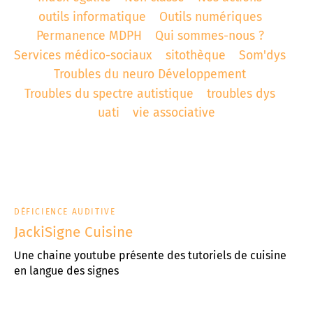
outils informatique
Outils numériques
t associatif
 d’Abbeville
AD «Déficience Visuelle»
troubles « dys »
Permanence MDPH
Qui sommes-nous ?
Services médico-sociaux
sitothèque
Som'dys
es de référence APAJH
régulation collège César Franck à Amiens
Troubles du neuro Développement
utement
régulation Lycée Edouard BRANLY à Amiens
Troubles du spectre autistique
troubles dys
uati
vie associative
enaires
 Corbie
DÉFICIENCE AUDITIVE
JackiSigne Cuisine
Une chaine youtube présente des tutoriels de cuisine
en langue des signes