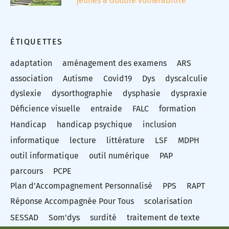
ÉTIQUETTES
adaptation
aménagement des examens
ARS
association
Autisme
Covid19
Dys
dyscalculie
dyslexie
dysorthographie
dysphasie
dyspraxie
Déficience visuelle
entraide
FALC
formation
Handicap
handicap psychique
inclusion
informatique
lecture
littérature
LSF
MDPH
outil informatique
outil numérique
PAP
parcours
PCPE
Plan d’Accompagnement Personnalisé
PPS
RAPT
Réponse Accompagnée Pour Tous
scolarisation
SESSAD
Som'dys
surdité
traitement de texte