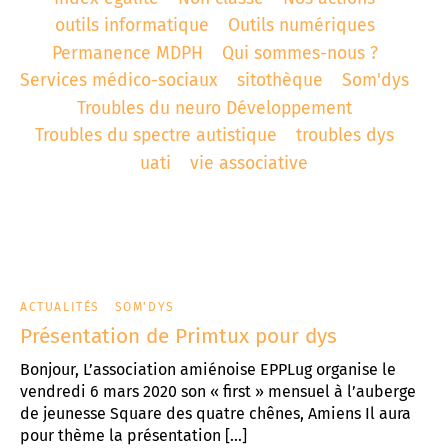
outils informatique
Outils numériques
t associatif
 d’Abbeville
AD «Déficience Visuelle»
troubles « dys »
Permanence MDPH
Qui sommes-nous ?
Services médico-sociaux
sitothèque
Som'dys
es de référence APAJH
régulation collège César Franck à Amiens
Troubles du neuro Développement
utement
régulation Lycée Edouard BRANLY à Amiens
Troubles du spectre autistique
troubles dys
uati
vie associative
enaires
 Corbie
ACTUALITÉS
SOM'DYS
Présentation de Primtux pour dys
Bonjour, L’association amiénoise EPPLug organise le
vendredi 6 mars 2020 son « first » mensuel à l’auberge
de jeunesse Square des quatre chênes, Amiens Il aura
pour thème la présentation […]