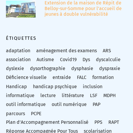
Extension de la maison de Répit de
Belloy-sur-Somme pour l’accueil de
jeunes à double vulnérabilité
ÉTIQUETTES
adaptation
aménagement des examens
ARS
association
Autisme
Covid19
Dys
dyscalculie
dyslexie
dysorthographie
dysphasie
dyspraxie
Déficience visuelle
entraide
FALC
formation
Handicap
handicap psychique
inclusion
informatique
lecture
littérature
LSF
MDPH
outil informatique
outil numérique
PAP
parcours
PCPE
Plan d’Accompagnement Personnalisé
PPS
RAPT
Réponse Accompagnée Pour Tous
scolarisation