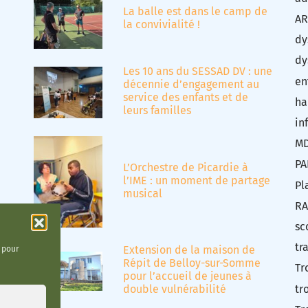
La balle est dans le camp de
AR
la convivialité !
dy
dy
Les 10 ans du SESSAD DV : une
en
décennie d’engagement au
service des enfants et de
ha
leurs familles
in
M
PA
L’Orchestre de Picardie à
l’IME : un moment de partage
Pl
musical
RA
sc
tr
Extension de la maison de
t pour
Répit de Belloy-sur-Somme
Tr
pour l’accueil de jeunes à
tr
double vulnérabilité