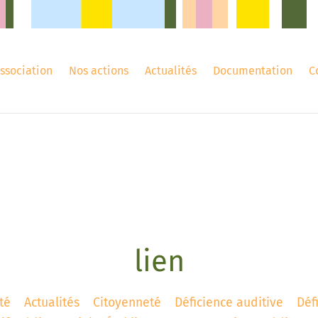
association
Nos actions
Actualités
Documentation
C
lien
té
Actualités
Citoyenneté
Déficience auditive
Déf