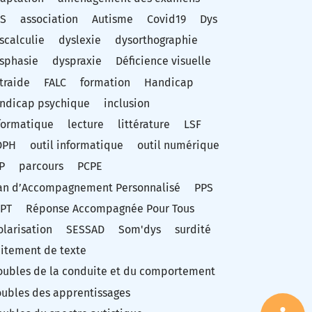
S
association
Autisme
Covid19
Dys
scalculie
dyslexie
dysorthographie
sphasie
dyspraxie
Déficience visuelle
traide
FALC
formation
Handicap
ndicap psychique
inclusion
formatique
lecture
littérature
LSF
DPH
outil informatique
outil numérique
P
parcours
PCPE
an d’Accompagnement Personnalisé
PPS
PT
Réponse Accompagnée Pour Tous
olarisation
SESSAD
Som'dys
surdité
aitement de texte
oubles de la conduite et du comportement
oubles des apprentissages