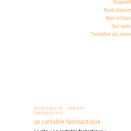
Disposi
aires
Corbie
fond docum
Nos action
Qui som
Troubles du neu
ACCESSIBILITÉ
SOM'DYS
TROUBLES DYS
Le cartable fanstastique