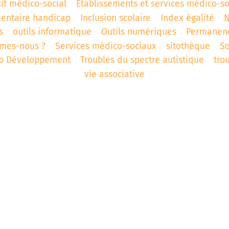
tif médico-social
Établissements et services médico-s
entaire handicap
Inclusion scolaire
Index égalité
N
s
outils informatique
Outils numériques
Permanen
mes-nous ?
Services médico-sociaux
sitothèque
S
ro Développement
Troubles du spectre autistique
tro
vie associative