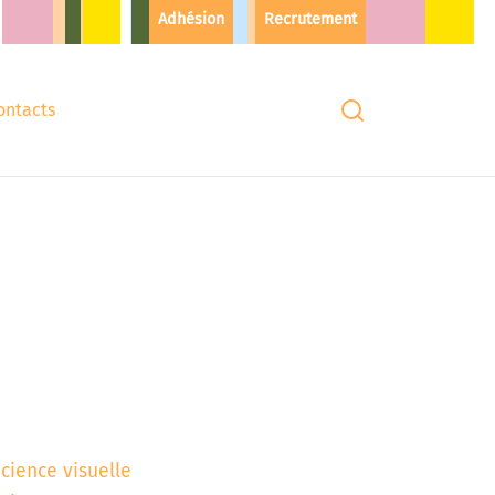
Adhésion
Recrutement
ontacts
icience visuelle