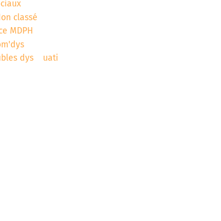
ociaux
on classé
ce MDPH
om'dys
ubles dys
uati