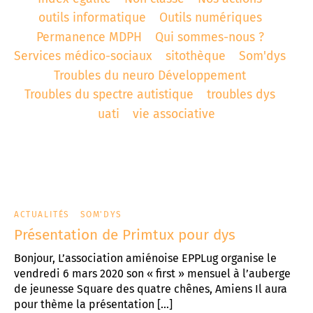
outils informatique
Outils numériques
t associatif
 d’Abbeville
AD «Déficience Visuelle»
troubles « dys »
Permanence MDPH
Qui sommes-nous ?
Services médico-sociaux
sitothèque
Som'dys
es de référence APAJH
régulation collège César Franck à Amiens
Troubles du neuro Développement
utement
régulation Lycée Edouard BRANLY à Amiens
Troubles du spectre autistique
troubles dys
uati
vie associative
enaires
 Corbie
ACTUALITÉS
SOM'DYS
Présentation de Primtux pour dys
Bonjour, L’association amiénoise EPPLug organise le
vendredi 6 mars 2020 son « first » mensuel à l’auberge
de jeunesse Square des quatre chênes, Amiens Il aura
pour thème la présentation […]