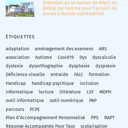
Extension de la maison de Répit de
Belloy-sur-Somme pour l’accueil de
jeunes à double vulnérabilité
ÉTIQUETTES
adaptation
aménagement des examens
ARS
association
Autisme
Covid19
Dys
dyscalculie
dyslexie
dysorthographie
dysphasie
dyspraxie
Déficience visuelle
entraide
FALC
formation
Handicap
handicap psychique
inclusion
informatique
lecture
littérature
LSF
MDPH
outil informatique
outil numérique
PAP
parcours
PCPE
Plan d’Accompagnement Personnalisé
PPS
RAPT
Réponse Accompagnée Pour Tous
scolarisation