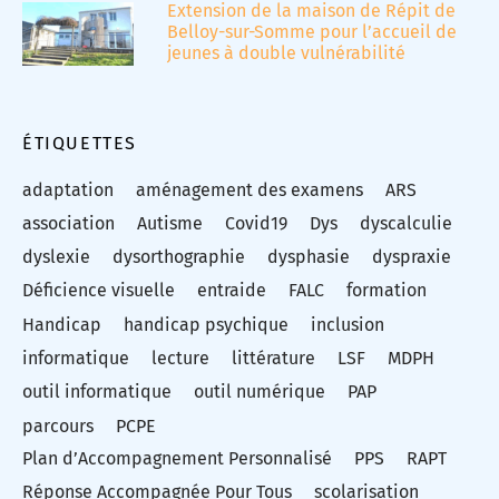
Extension de la maison de Répit de
Belloy-sur-Somme pour l’accueil de
jeunes à double vulnérabilité
ÉTIQUETTES
adaptation
aménagement des examens
ARS
association
Autisme
Covid19
Dys
dyscalculie
dyslexie
dysorthographie
dysphasie
dyspraxie
Déficience visuelle
entraide
FALC
formation
Handicap
handicap psychique
inclusion
informatique
lecture
littérature
LSF
MDPH
outil informatique
outil numérique
PAP
parcours
PCPE
Plan d’Accompagnement Personnalisé
PPS
RAPT
Réponse Accompagnée Pour Tous
scolarisation