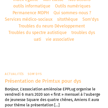
outils informatique
Outils numériques
t associatif
 d’Abbeville
AD «Déficience Visuelle»
troubles « dys »
Permanence MDPH
Qui sommes-nous ?
Services médico-sociaux
sitothèque
Som'dys
es de référence APAJH
régulation collège César Franck à Amiens
Troubles du neuro Développement
utement
régulation Lycée Edouard BRANLY à Amiens
Troubles du spectre autistique
troubles dys
uati
vie associative
enaires
 Corbie
ACTUALITÉS
SOM'DYS
Présentation de Primtux pour dys
Bonjour, L’association amiénoise EPPLug organise le
vendredi 6 mars 2020 son « first » mensuel à l’auberge
de jeunesse Square des quatre chênes, Amiens Il aura
pour thème la présentation […]