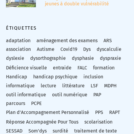
jeunes à double vulnérabilité
ÉTIQUETTES
adaptation
aménagement des examens
ARS
association
Autisme
Covid19
Dys
dyscalculie
dyslexie
dysorthographie
dysphasie
dyspraxie
Déficience visuelle
entraide
FALC
formation
Handicap
handicap psychique
inclusion
informatique
lecture
littérature
LSF
MDPH
outil informatique
outil numérique
PAP
parcours
PCPE
Plan d’Accompagnement Personnalisé
PPS
RAPT
Réponse Accompagnée Pour Tous
scolarisation
SESSAD
Som'dys
surdité
traitement de texte