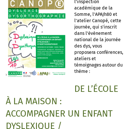
l’inspection
académique de la
t associatif
 d’Abbeville
AD «Déficience Visuelle»
troubles « dys »
Somme, l’APAJh80 et
l’atelier Canopé, cette
es de référence APAJH
régulation collège César Franck à Amiens
journée, qui s’inscrit
dans l’évènement
utement
régulation Lycée Edouard BRANLY à Amiens
national de la journée
des dys, vous
enaires
 Corbie
proposera conférences,
ateliers et
témoignages autour du
thème :
DE L’ÉCOLE
À LA MAISON :
ACCOMPAGNER UN ENFANT
DYSLEXIQUE /