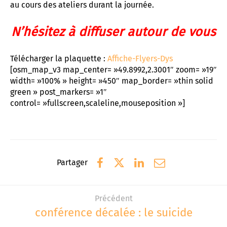
au cours des ateliers durant la journée.
N’hésitez à diffuser autour de vous
Télécharger la plaquette :
Affiche-Flyers-Dys
[osm_map_v3 map_center= »49.8992,2.3001″ zoom= »19″
width= »100% » height= »450″ map_border= »thin solid
green » post_markers= »1″
control= »fullscreen,scaleline,mouseposition »]
Partager
Précédent
conférence décalée : le suicide