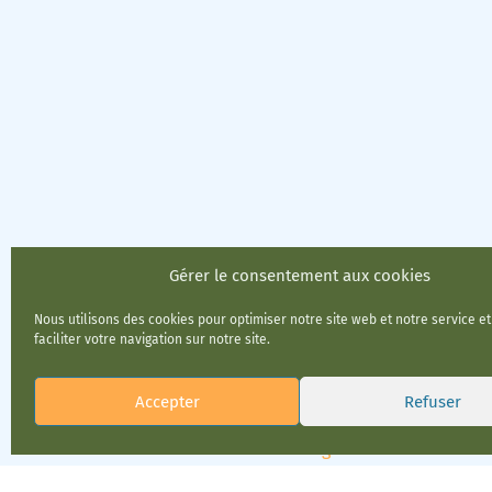
Gérer le consentement aux cookies
Nous utilisons des cookies pour optimiser notre site web et notre service e
faciliter votre navigation sur notre site.
Accepter
Refuser
Mentions légales
RGPD & Cook
Design graphique : Tri-angles