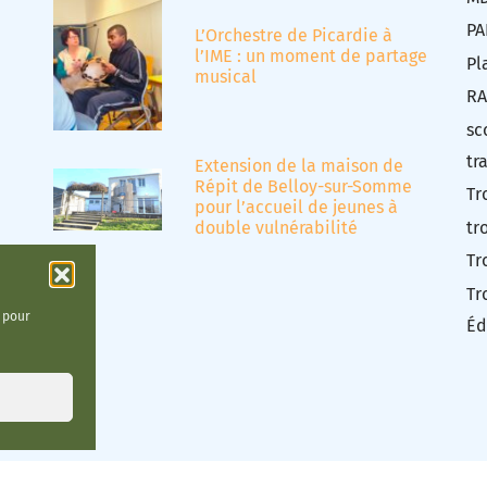
PA
L’Orchestre de Picardie à
l’IME : un moment de partage
Pl
musical
RA
sc
tr
Extension de la maison de
Répit de Belloy-sur-Somme
Tr
pour l’accueil de jeunes à
tr
double vulnérabilité
Tr
Tr
t pour
Éd
ies