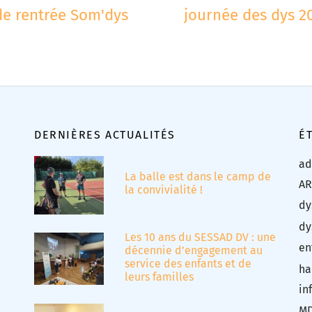
e rentrée Som'dys
journée des dys 2
DERNIÈRES ACTUALITÉS
É
ad
La balle est dans le camp de
AR
la convivialité !
dy
dy
Les 10 ans du SESSAD DV : une
en
décennie d’engagement au
service des enfants et de
ha
leurs familles
in
M