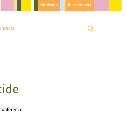
Adhésion
Recrutement
ontacts
cide
 conférence