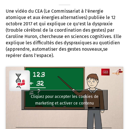
t associatif
 d’Abbeville
AD «Déficience Visuelle»
troubles « dys »
Une vidéo du CEA (Le Commissariat à l’énergie
atomique et aux énergies alternatives) publiée le 12
es de référence APAJH
régulation collège César Franck à Amiens
octobre 2017 et qui explique ce qu’est la dyspraxie
(trouble cérébral de la coordination des gestes) par
utement
régulation Lycée Edouard BRANLY à Amiens
Caroline Huron, chercheuse en sciences cognitives. Elle
explique les difficultés des dyspraxiques au quotidien
enaires
 Corbie
(apprendre, automatiser des gestes nouveaux,se
repérer dans l’espace).
Cliquez pour accepter les cookies de
marketing et activer ce contenu