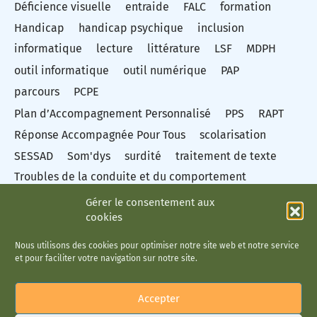
Déficience visuelle
entraide
FALC
formation
Handicap
handicap psychique
inclusion
informatique
lecture
littérature
LSF
MDPH
outil informatique
outil numérique
PAP
parcours
PCPE
Plan d’Accompagnement Personnalisé
PPS
RAPT
Réponse Accompagnée Pour Tous
scolarisation
SESSAD
Som'dys
surdité
traitement de texte
Troubles de la conduite et du comportement
troubles des apprentissages
Gérer le consentement aux
cookies
Troubles du spectre autistique
Troubles dys
TSA
vidéo
Éducation nationale
Nous utilisons des cookies pour optimiser notre site web et notre service
et pour faciliter votre navigation sur notre site.
Accepter