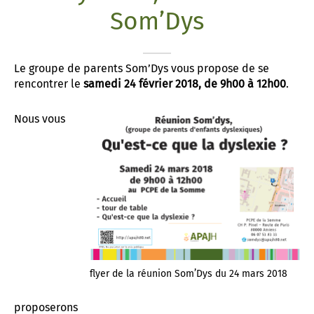
Som’Dys
t associatif
 d’Abbeville
AD «Déficience Visuelle»
troubles « dys »
es de référence APAJH
régulation collège César Franck à Amiens
Le groupe de parents Som’Dys vous propose de se
rencontrer le
samedi 24 février 2018, de 9h00 à 12h00
.
utement
régulation Lycée Edouard BRANLY à Amiens
enaires
 Corbie
Nous vous
flyer de la réunion Som’Dys du 24 mars 2018
proposerons