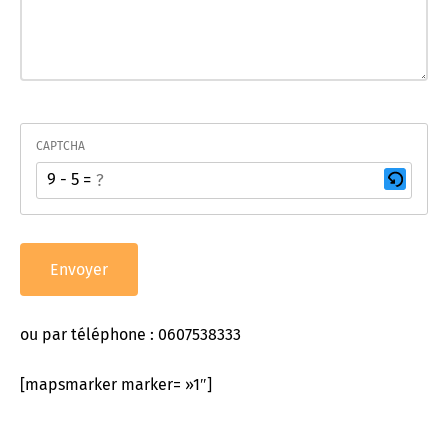
CAPTCHA
9 - 5 = ?
Ce
CAPTCHA
permet
de
vérifier
que
ou par téléphone : 0607538333
vous
êtes
[mapsmarker marker= »1″]
bien
un
humain.