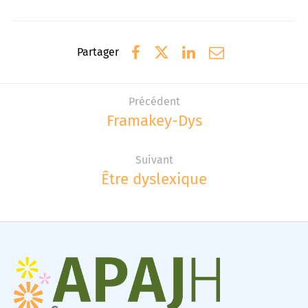
Veuillez
saisir
les
caractères
Partager
demandés.
Précédent
Framakey-Dys
Suivant
Être dyslexique