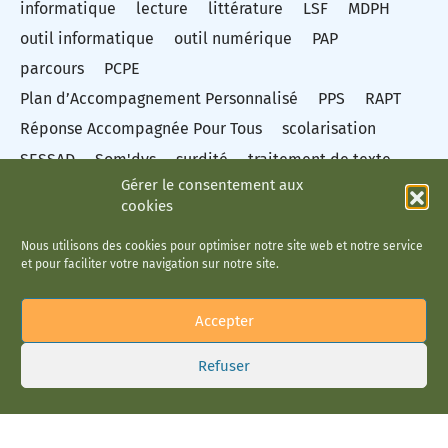
informatique
lecture
littérature
LSF
MDPH
outil informatique
outil numérique
PAP
parcours
PCPE
Plan d’Accompagnement Personnalisé
PPS
RAPT
Réponse Accompagnée Pour Tous
scolarisation
SESSAD
Som'dys
surdité
traitement de texte
Gérer le consentement aux
Troubles de la conduite et du comportement
cookies
troubles des apprentissages
Nous utilisons des cookies pour optimiser notre site web et notre service
Troubles du spectre autistique
Troubles dys
TSA
et pour faciliter votre navigation sur notre site.
vidéo
Éducation nationale
Accepter
Refuser