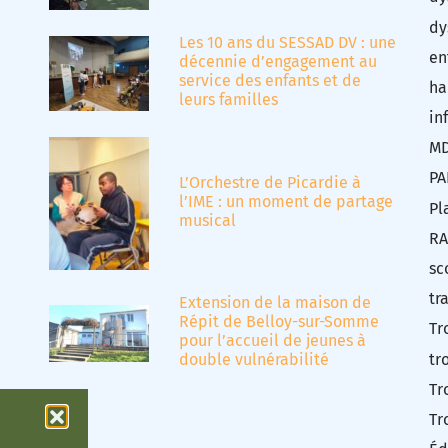
dy
Les 10 ans du SESSAD DV : une
en
décennie d’engagement au
service des enfants et de
ha
leurs familles
in
M
PA
L’Orchestre de Picardie à
l’IME : un moment de partage
Pl
musical
RA
sc
tr
Extension de la maison de
Répit de Belloy-sur-Somme
Tr
pour l’accueil de jeunes à
tr
double vulnérabilité
Tr
Tr