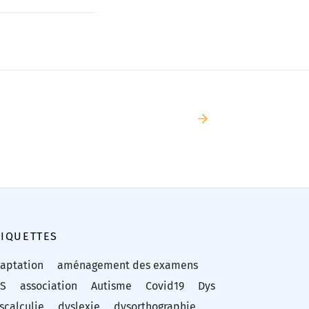
TIQUETTES
aptation
aménagement des examens
S
association
Autisme
Covid19
Dys
scalculie
dyslexie
dysorthographie