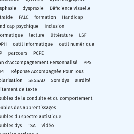
sphasie
dyspraxie
Déficience visuelle
traide
FALC
formation
Handicap
ndicap psychique
inclusion
formatique
lecture
littérature
LSF
DPH
outil informatique
outil numérique
P
parcours
PCPE
an d’Accompagnement Personnalisé
PPS
PT
Réponse Accompagnée Pour Tous
olarisation
SESSAD
Som'dys
surdité
aitement de texte
oubles de la conduite et du comportement
oubles des apprentissages
oubles du spectre autistique
oubles dys
TSA
vidéo