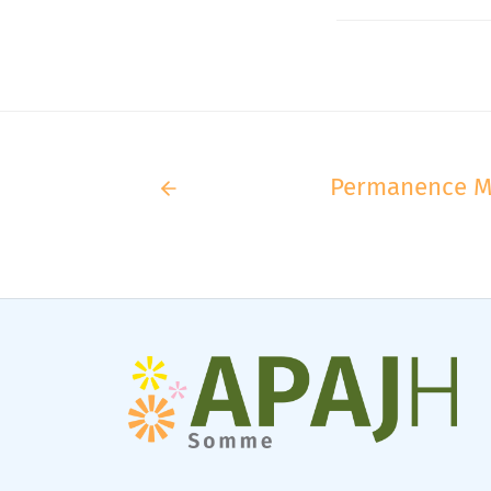
aires
Corbie
Permanence M