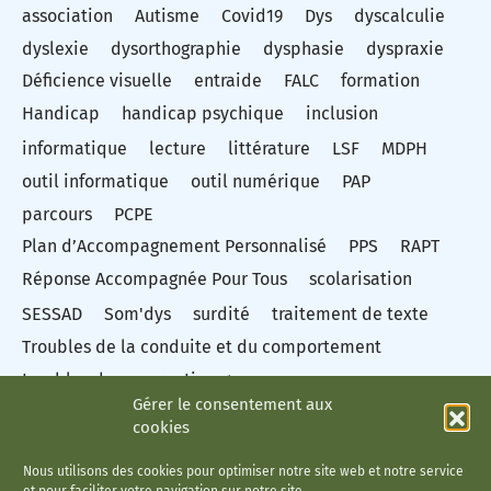
association
Autisme
Covid19
Dys
dyscalculie
dyslexie
dysorthographie
dysphasie
dyspraxie
Déficience visuelle
entraide
FALC
formation
Handicap
handicap psychique
inclusion
informatique
lecture
littérature
LSF
MDPH
outil informatique
outil numérique
PAP
parcours
PCPE
Plan d’Accompagnement Personnalisé
PPS
RAPT
Réponse Accompagnée Pour Tous
scolarisation
SESSAD
Som'dys
surdité
traitement de texte
Troubles de la conduite et du comportement
troubles des apprentissages
Gérer le consentement aux
Troubles du spectre autistique
Troubles dys
TSA
cookies
vidéo
Éducation nationale
Nous utilisons des cookies pour optimiser notre site web et notre service