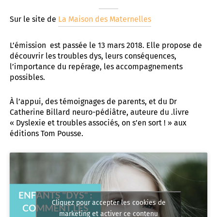
t associatif
 d’Abbeville
AD «Déficience Visuelle»
troubles « dys »
Sur le site de
La Maison des Maternelles
es de référence APAJH
régulation collège César Franck à Amiens
L’émission est passée le 13 mars 2018. Elle propose de
découvrir les troubles dys, leurs conséquences,
utement
régulation Lycée Edouard BRANLY à Amiens
l’importance du repérage, les accompagnements
possibles.
enaires
 Corbie
À l’appui, des témoignages de parents, et du Dr
Catherine Billard neuro-pédiâtre, auteure du .livre
« Dyslexie et troubles associés, on s’en sort ! » aux
éditions Tom Pousse.
Cliquez pour accepter les cookies de
marketing et activer ce contenu