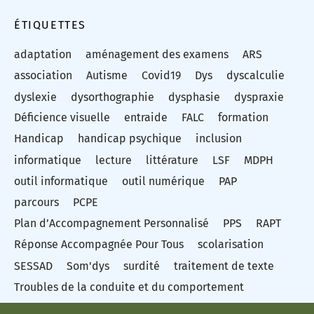
ÉTIQUETTES
adaptation
aménagement des examens
ARS
association
Autisme
Covid19
Dys
dyscalculie
dyslexie
dysorthographie
dysphasie
dyspraxie
Déficience visuelle
entraide
FALC
formation
Handicap
handicap psychique
inclusion
informatique
lecture
littérature
LSF
MDPH
outil informatique
outil numérique
PAP
parcours
PCPE
Plan d’Accompagnement Personnalisé
PPS
RAPT
Réponse Accompagnée Pour Tous
scolarisation
SESSAD
Som'dys
surdité
traitement de texte
Troubles de la conduite et du comportement
troubles des apprentissages