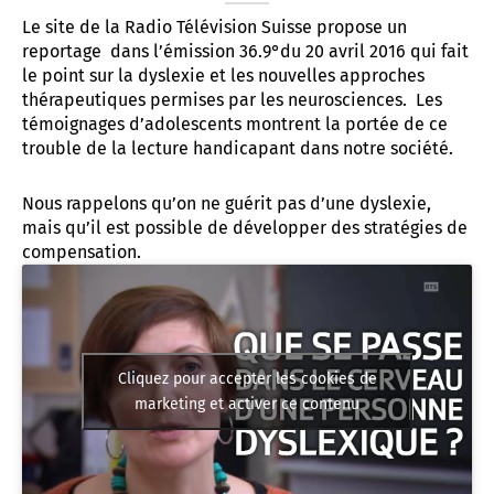
Le site de la Radio Télévision Suisse propose un
t associatif
 d’Abbeville
AD «Déficience Visuelle»
troubles « dys »
reportage dans l’émission 36.9°du 20 avril 2016 qui fait
le point sur la dyslexie et les nouvelles approches
es de référence APAJH
régulation collège César Franck à Amiens
thérapeutiques permises par les neurosciences. Les
témoignages d’adolescents montrent la portée de ce
utement
régulation Lycée Edouard BRANLY à Amiens
trouble de la lecture handicapant dans notre société.
enaires
 Corbie
Nous rappelons qu’on ne guérit pas d’une dyslexie,
mais qu’il est possible de développer des stratégies de
compensation.
Cliquez pour accepter les cookies de
marketing et activer ce contenu