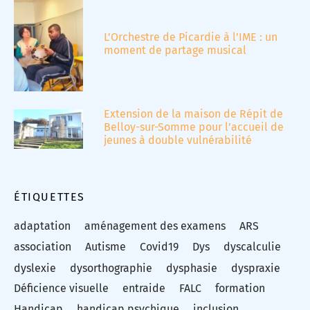
L’Orchestre de Picardie à l’IME : un
moment de partage musical
Extension de la maison de Répit de
Belloy-sur-Somme pour l’accueil de
jeunes à double vulnérabilité
ÉTIQUETTES
adaptation
aménagement des examens
ARS
association
Autisme
Covid19
Dys
dyscalculie
dyslexie
dysorthographie
dysphasie
dyspraxie
Déficience visuelle
entraide
FALC
formation
Handicap
handicap psychique
inclusion