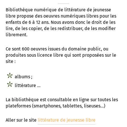
Bibliothèque numérique de littérature de jeunesse
t associatif
 d’Abbeville
AD «Déficience Visuelle»
troubles « dys »
libre propose des oeuvres numériques libres pour les
enfants de 6 à 12 ans. Nous avons donc le droit de les
es de référence APAJH
régulation collège César Franck à Amiens
lire, de les copier, de les redistribuer, de les modifier
librement.
utement
régulation Lycée Edouard BRANLY à Amiens
enaires
 Corbie
Ce sont 600 oeuvres issues du domaine public, ou
produites sous licence libre qui sont proposées sur le
site :
albums ;
littérature …
La bibliothèque est consultable en ligne sur toutes les
plateformes (smartphones, tablettes, liseuses…)
Aller sur le site
littérature de jeunesse libre