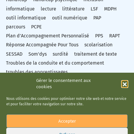
informatique
lecture
littérature
LSF
MDPH
outil informatique
outil numérique
PAP
parcours
PCPE
Plan d’Accompagnement Personnalisé
PPS
RAPT
Réponse Accompagnée Pour Tous
scolarisation
SESSAD
Som'dys
surdité
traitement de texte
Troubles de la conduite et du comportement
troubles des apprentissages
Gérer le consentement aux
Troubles du spectre autistique
Troubles dys
TSA
cookies
vidéo
Éducation nationale
Nous utilisons des cookies pour optimiser notre site web et notre service
et pour faciliter votre navigation sur notre site.
Accepter